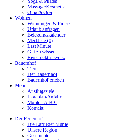
Yoga & Pilates
Massage/Kosmetik
Oma & Opa
Wohnen
Wohnungen & Preise
Urlaub anfragen
Belegungskalender
Merkliste (0)
Last Minute
Gut zu wissen
Reiserücktrittsvers.
Bauernhof
Tiere
Der Bauernhof
Bauernhof erleben
Mehr
Ausflugsziele
Lageplan/Anfahrt
Mühlen A-B-C
Kontakt
Der Ferienhof
Die Larrieder Mühle
Unsere Region
Geschichte