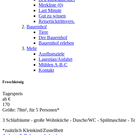
Merkliste (0)
Last Minute
Gut zu wissen
Reiserücktrittsvers.
Bauernhof
Tiere
Der Bauernhof
Bauernhof erleben
Mehr
Ausflugsziele
Lageplan/Anfahrt
Mühlen A-B-C
Kontakt
Froschkönig
Tagespreis
ab €
170
Größe: 78m², für 5 Personen*
3 Schlafräume - große Wohnküche - Dusche/WC - Spülmaschine - Te
*zuätzlich Kleinkind/Zustellbett