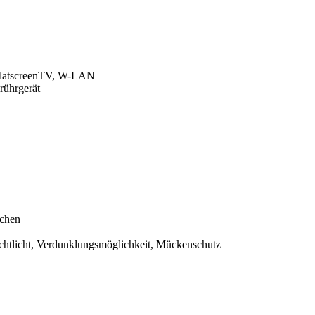
 FlatscreenTV, W-LAN
rührgerät
fchen
achtlicht, Verdunklungsmöglichkeit, Mückenschutz