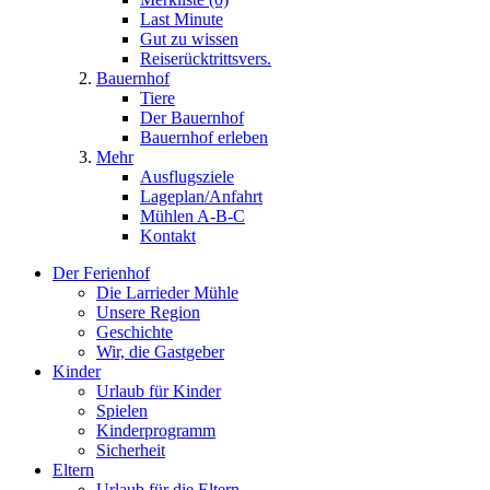
Last Minute
Gut zu wissen
Reiserücktrittsvers.
Bauernhof
Tiere
Der Bauernhof
Bauernhof erleben
Mehr
Ausflugsziele
Lageplan/Anfahrt
Mühlen A-B-C
Kontakt
Der Ferienhof
Die Larrieder Mühle
Unsere Region
Geschichte
Wir, die Gastgeber
Kinder
Urlaub für Kinder
Spielen
Kinderprogramm
Sicherheit
Eltern
Urlaub für die Eltern