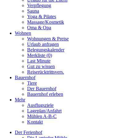
Verpflegung
Sauna
Yoga & Pilates
Massage/Kosmetik
Oma & Opa
Wohnen
Wohnungen & Preise
Urlaub anfragen
Belegungskalender
Merkliste (0)
Last Minute
Gut zu wissen
Reiserücktrittsvers.
Bauernhof
Tiere
Der Bauernhof
Bauernhof erleben
Mehr
Ausflugsziele
Lageplan/Anfahrt
Mühlen A-B-C
Kontakt
Der Ferienhof
Die Larrieder Mühle